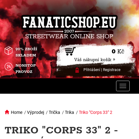
90% ZBOŽÍ
0
Kč
SKLADEM
Váš nákupní košík »
NONSTOP
Přihlášení
|
Registrace
PROVOZ
Toggle
naviga
Home
/
Výprodej
/
Trička
/
Trika
/
Triko "Corps 33" 2
TRIKO "CORPS 33" 2 -