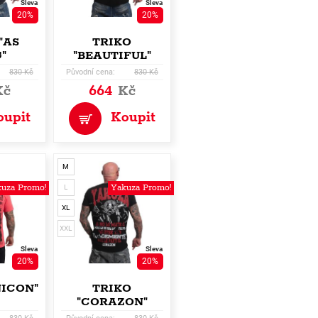
Sleva
Sleva
20%
20%
"AS
TRIKO
"
"BEAUTIFUL"
830 Kč
Původní cena:
830 Kč
Kč
664
Kč
oupit
Koupit
M
uza Promo!
Yakuza Promo!
L
XL
XXL
Sleva
Sleva
20%
20%
NICON"
TRIKO
"CORAZON"