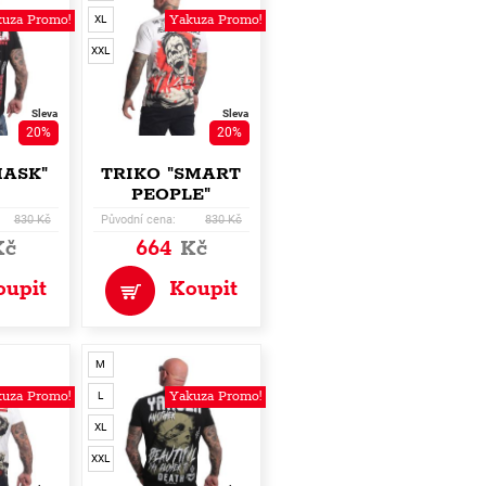
uza Promo!
Yakuza Promo!
XL
XXL
Sleva
Sleva
20%
20%
MASK"
TRIKO "SMART
PEOPLE"
830 Kč
Původní cena:
830 Kč
Kč
664
Kč
oupit
Koupit
M
uza Promo!
Yakuza Promo!
L
XL
XXL