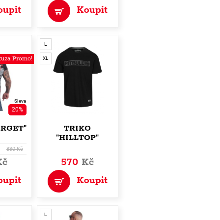
oupit
Koupit
L
uza Promo!
XL
Sleva
20%
ARGET"
TRIKO
"HILLTOP"
830 Kč
Kč
570
Kč
oupit
Koupit
L