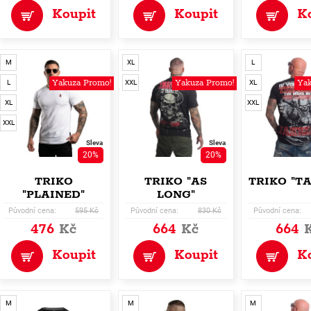
Koupit
Koupit
K
M
XL
L
Yakuza Promo!
Yakuza Promo!
Yak
L
XXL
XL
XL
XXL
XXL
Sleva
Sleva
20%
20%
TRIKO
TRIKO "AS
TRIKO "T
"PLAINED"
LONG"
Původní cena:
595 Kč
Původní cena:
830 Kč
Původní cena:
476
Kč
664
Kč
664
Koupit
Koupit
K
M
M
M