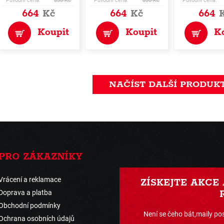
Původní cena:
830 Kč
Původní cena:
830 Kč
Původní cena:
664
Kč
664
Kč
664
Koupit
Koupit
K
NAČÍST DALŠÍ PRODUK
PRO ZÁKAZNÍKY
Vrácení a reklamace
ZÍSKEJTE AKCE
Doprava a platba
Obchodní podmínky
Není se čeho bát,maily pos
Ochrana osobních údajů