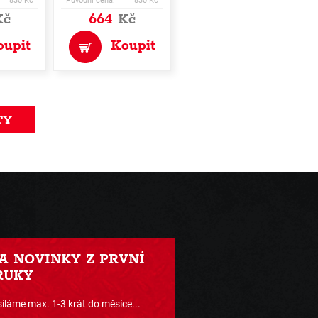
830 Kč
Původní cena:
830 Kč
Kč
664
Kč
oupit
Koupit
TY
 A NOVINKY Z PRVNÍ
RUKY
íláme max. 1-3 krát do měsíce...