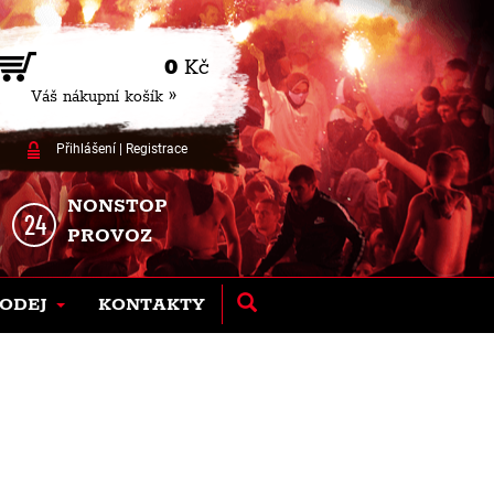
0
Kč
Váš nákupní košík »
Přihlášení
|
Registrace
NONSTOP
PROVOZ
ODEJ
KONTAKTY