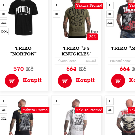
Yakuza Promo!
Yak
L
L
L
XL
XL
XL
XXL
XXL
XXXL
Sleva
20%
TRIKO
TRIKO "FS
TRIKO "
"NORTON"
KNUCKLES"
Původní cena:
830 Kč
Původní cena:
570
Kč
664
Kč
664
Koupit
Koupit
K
L
L
L
Yakuza Promo!
Yakuza Promo!
Yak
XL
XL
XXL