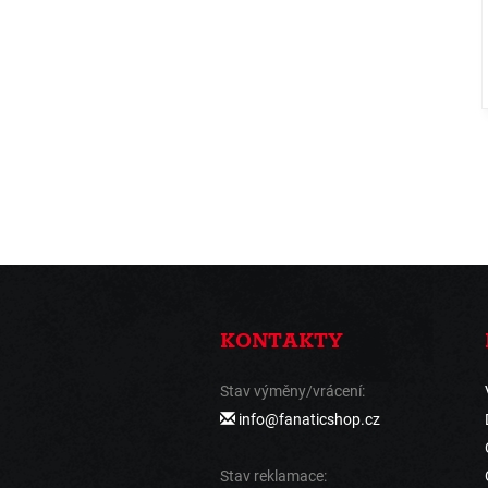
KONTAKTY
Stav výměny/vrácení:
info@fanaticshop.cz
Stav reklamace: