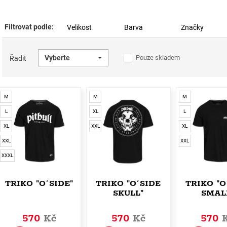
Filtrovat podle:
Velikost
Barva
Značky
Vyberte
Pouze skladem
Řadit
M
M
M
L
XL
L
XL
XXL
XL
XXL
XXL
XXXL
TRIKO "O´SIDE"
TRIKO "O´SIDE
TRIKO "O
SKULL"
SMAL
570
Kč
570
Kč
570