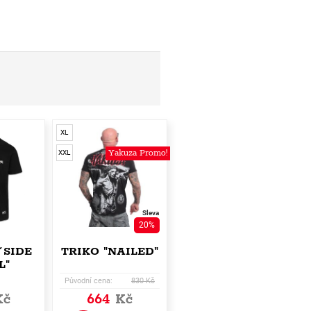
XL
Yakuza Promo!
XXL
Sleva
20%
´SIDE
TRIKO "NAILED"
L"
Původní cena:
830 Kč
Kč
664
Kč