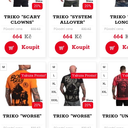
Sleva
Sleva
20%
20%
TRIKO "SCARY
TRIKO "SYSTEM
TRIKO 
CLOWNS"
ALLOVER"
LONG
Původní cena:
830 Kč
Původní cena:
830 Kč
Původní cena:
664
Kč
664
Kč
664
Koupit
Koupit
K
M
M
M
Yakuza Promo!
Yakuza Promo!
Yak
L
L
XL
XL
XXL
XXL
Sleva
XXXL
Sleva
20%
20%
TRIKO "WORSE"
TRIKO "WORSE"
TRIKO "U