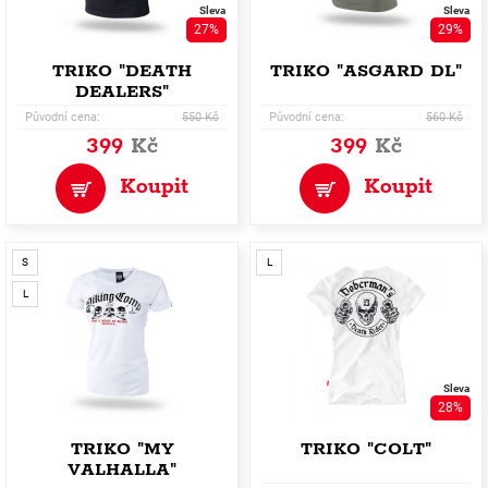
Sleva
Sleva
27%
29%
TRIKO "DEATH
TRIKO "ASGARD DL"
DEALERS"
Původní cena:
550 Kč
Původní cena:
560 Kč
399
Kč
399
Kč
Koupit
Koupit
S
L
L
Sleva
28%
TRIKO "MY
TRIKO "COLT"
VALHALLA"