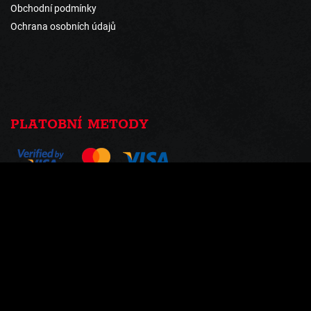
Obchodní podmínky
Ochrana osobních údajů
PLATOBNÍ METODY
ZÍSKEJTE AKCE A NOVINKY Z PRVNÍ
RUKY
Není se čeho bát,maily posíláme max. 1-3 krát do měsíce...