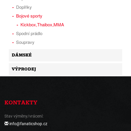
Doplňky
Bojové sporty
Kickbox,Thaibox,MMA
Spodní prádlo
Soupravy
DÁMSKÉ
VÝPRODEJ
KONTAKTY
Stav výměny/vrácení:
info@fanaticshop.cz