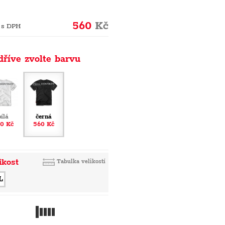
560
Kč
 s DPH
dříve zvolte barvu
bílá
černá
0 Kč
560 Kč
ikost
Tabulka velikostí
L