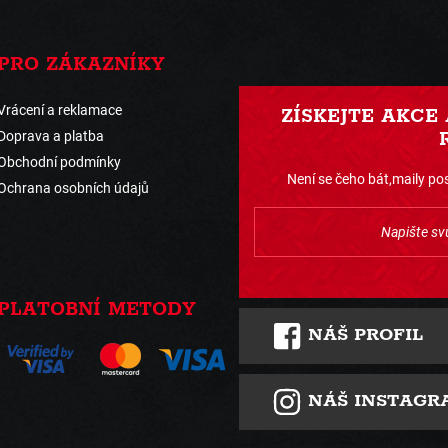
PRO ZÁKAZNÍKY
Vrácení a reklamace
ZÍSKEJTE AKCE
Doprava a platba
Obchodní podmínky
Není se čeho bát,maily pos
Ochrana osobních údajů
PLATOBNÍ METODY
NÁŠ PROFIL
NÁŠ INSTAGR