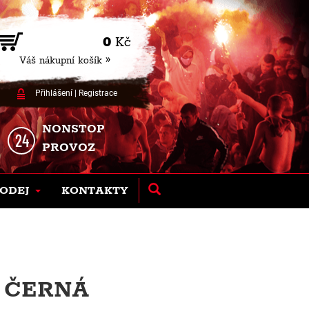
0
Kč
Váš nákupní košík »
Přihlášení
|
Registrace
NONSTOP
PROVOZ
ODEJ
KONTAKTY
- ČERNÁ