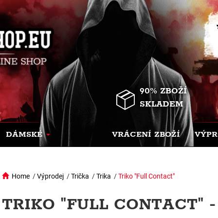
90% ZBOŽÍ
SKLADEM
DÁMSKÉ
VRÁCENÍ ZBOŽÍ
VÝPR
Home
/
Výprodej
/
Trička
/
Trika
/
Triko "Full Contact"
TRIKO "FULL CONTACT" 