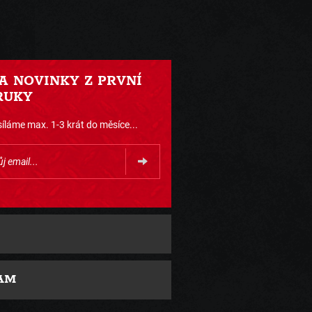
 A NOVINKY Z PRVNÍ
RUKY
íláme max. 1-3 krát do měsíce...
AM