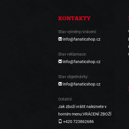
KONTAKTY
Stav výměny/vrácení:
info@fanaticshop.cz
Stav reklamace:
info@fanaticshop.cz
Stav objednávky:
info@fanaticshop.cz
Ostatní:
Jak zboží vrátit naleznete v
horním menu:VRÁCENÍ ZBOŽÍ
+420 723862686