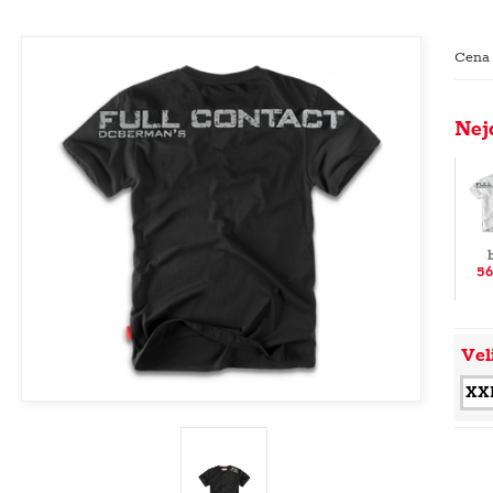
Cena
Nej
56
Vel
XX