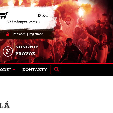
0
Kč
Váš nákupní košík »
Přihlášení
|
Registrace
NONSTOP
PROVOZ
ODEJ
KONTAKTY
LÁ