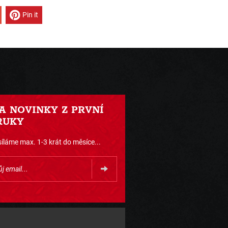
Pin it
 A NOVINKY Z PRVNÍ
RUKY
íláme max. 1-3 krát do měsíce...