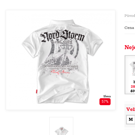
Původ
Cena
Nej
28
67
Sleva
57%
Vel
M