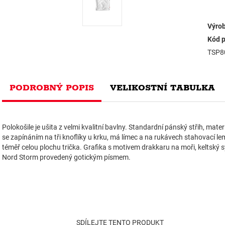
Výrob
Kód p
TSP8
PODROBNÝ POPIS
VELIKOSTNÍ TABULKA
Polokošile je ušita z velmi kvalitní bavlny. Standardní pánský střih, mat
se zapínáním na tři knoflíky u krku, má límec a na rukávech stahovací le
téměř celou plochu trička. Grafika s motivem drakkaru na moři, keltský s
Nord Storm provedený gotickým písmem.
SDÍLEJTE TENTO PRODUKT