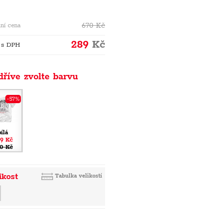
670
Kč
ní cena
289
Kč
 s DPH
dříve zvolte barvu
-57%
bílá
9 Kč
0 Kč
ikost
Tabulka velikostí