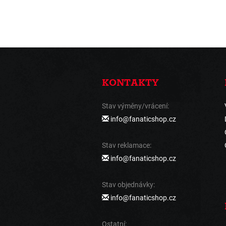
KONTAKTY
Stav výměny/vrácení:
info@fanaticshop.cz
Stav reklamace:
info@fanaticshop.cz
Stav objednávky:
info@fanaticshop.cz
Ostatní: