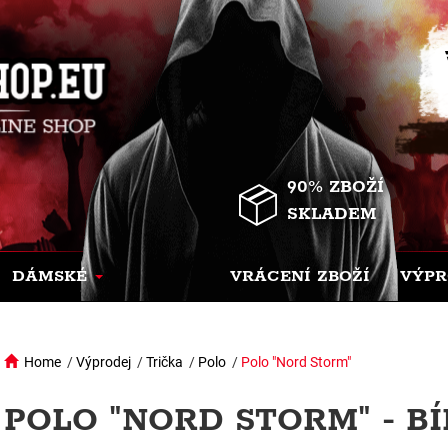
90% ZBOŽÍ
SKLADEM
DÁMSKÉ
VRÁCENÍ ZBOŽÍ
VÝPR
Home
/
Výprodej
/
Trička
/
Polo
/
Polo "Nord Storm"
POLO "NORD STORM" - BÍ