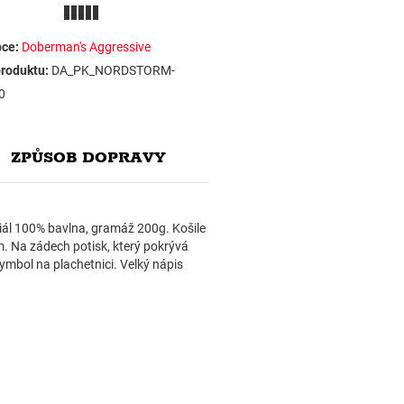
ce:
Doberman's Aggressive
roduktu:
DA_PK_NORDSTORM-
0
ZPŮSOB DOPRAVY
eriál 100% bavlna, gramáž 200g. Košile
m. Na zádech potisk, který pokrývá
ymbol na plachetnici. Velký nápis