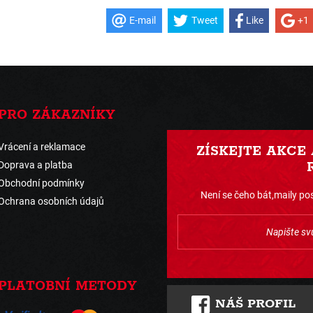
E-mail
Tweet
Like
+1
PRO ZÁKAZNÍKY
Vrácení a reklamace
ZÍSKEJTE AKCE
Doprava a platba
Obchodní podmínky
Není se čeho bát,maily pos
Ochrana osobních údajů
PLATOBNÍ METODY
NÁŠ PROFIL