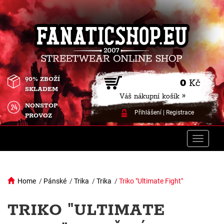
90% ZBOŽÍ
0
Kč
SKLADEM
Váš nákupní košík »
NONSTOP
Přihlášení
|
Registrace
PROVOZ
Toggle
naviga
Home
/
Pánské
/
Trika
/
Trika
/
Triko "Ultimate Fight"
TRIKO "ULTIMATE