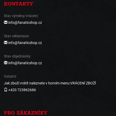
KONTAKTY
Stav výměny/vrácení:
info@fanaticshop.cz
Stav reklamace:
info@fanaticshop.cz
Stav objednávky:
info@fanaticshop.cz
Ostatní:
Jak zboží vrátit naleznete v horním menu:VRÁCENÍ ZBOŽÍ
+420 723862686
PRO ZÁKAZNÍKY