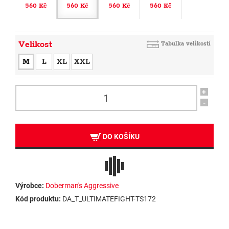
560 Kč
560 Kč
560 Kč
560 Kč
Velikost
Tabulka velikostí
M
L
XL
XXL
+
-
DO KOŠÍKU
Výrobce:
Doberman's Aggressive
Kód produktu:
DA_T_ULTIMATEFIGHT-TS172