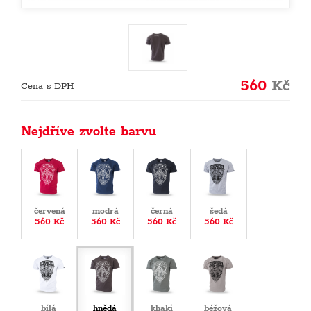
560
Kč
Cena s DPH
Nejdříve zvolte barvu
červená
modrá
černá
šedá
560 Kč
560 Kč
560 Kč
560 Kč
bílá
hnědá
khaki
béžová