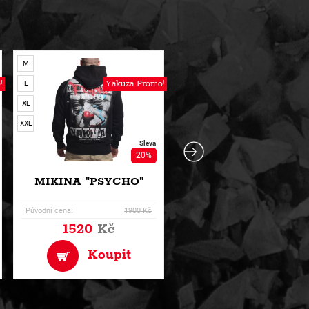
M
M
!
Yakuza Promo!
L
L
XL
XL
XXL
XXL
Sleva
20%
MIKINA "PSYCHO"
MIKINA "BLEAK"
Původní cena:
1900 Kč
1520
Kč
1199
Kč
Koupit
Koupit