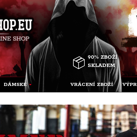
90% ZBOŽÍ
SKLADEM
DÁMSKÉ
VRÁCENÍ ZBOŽÍ
VÝPR