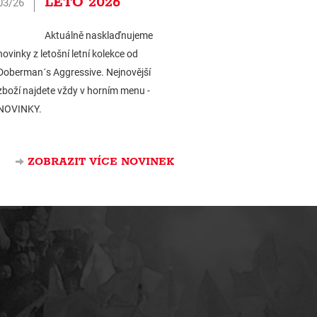
LÉTO 2026
03/26
Aktuálně nasklaďnujeme
novinky z letošní letní kolekce od
Doberman´s Aggressive. Nejnovější
zboží najdete vždy v horním menu -
NOVINKY.
ZOBRAZIT VÍCE NOVINEK