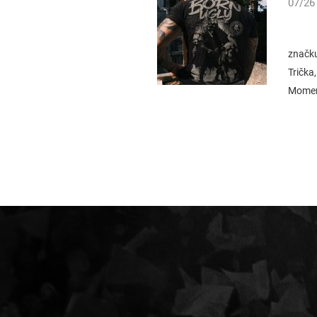
07/26
značk
Trička
Momen