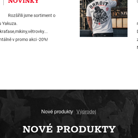
NOVINKY
Rozšířili jsme sortiment o
u Yakuza.
,kraťase,mikiny,větrovky...
tálně v promo akci -20%!
Nové produkty
Výprodej
NOVÉ PRODUKTY