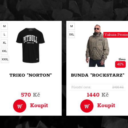
M
M
Yakuza Promo
L
XXL
XL
XXL
XXXL
Sleva
40%
TRIKO "NORTON"
BUNDA "ROCKSTARZ"
Původní cena:
2400 Kč
570
Kč
1440
Kč
Koupit
Koupit