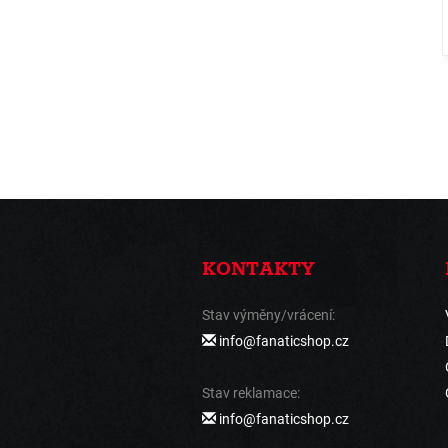
KONTAKTY
Stav výměny/vrácení:
info@fanaticshop.cz
Stav reklamace:
info@fanaticshop.cz