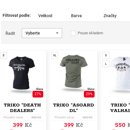
Filtrovat podle:
Velikost
Barva
Značky
Vyberte
Pouze skladem
Řadit
S
XL
S
L
Sleva
Sleva
27%
29%
TRIKO "DEATH
TRIKO "ASGARD
TRIKO 
DEALERS"
DL"
VALHAL
Původní cena:
550 Kč
Původní cena:
560 Kč
399
Kč
399
Kč
550