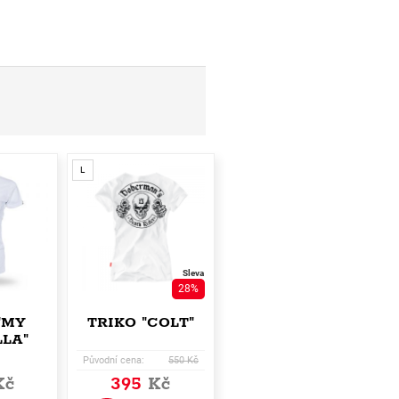
L
Sleva
28%
"MY
TRIKO "COLT"
LA"
Původní cena:
550 Kč
Kč
395
Kč