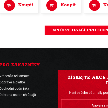
Koupit
Koupit
K
NAČÍST DALŠÍ PRODUK
PRO ZÁKAZNÍKY
Vrácení a reklamace
ZÍSKEJTE AKCE
Doprava a platba
Obchodní podmínky
Není se čeho bát,maily pos
Ochrana osobních údajů