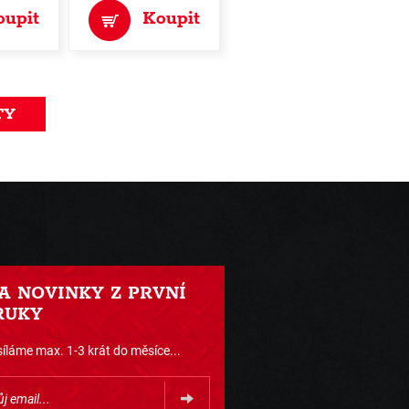
oupit
Koupit
TY
 A NOVINKY Z PRVNÍ
RUKY
íláme max. 1-3 krát do měsíce...