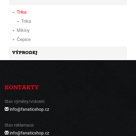
Trika
Trika
Mikiny
Čepice
VÝPRODEJ
KONTAKTY
Stav výměny/vrácení:
info@fanaticshop.cz
Stav reklamace:
info@fanaticshop.cz