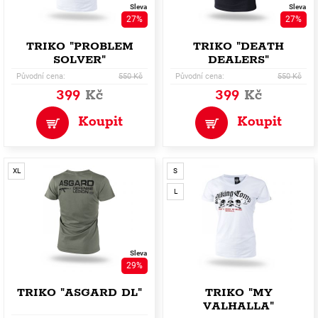
Sleva
Sleva
27%
27%
TRIKO "PROBLEM
TRIKO "DEATH
SOLVER"
DEALERS"
Původní cena:
550 Kč
Původní cena:
550 Kč
399
Kč
399
Kč
Koupit
Koupit
XL
S
L
Sleva
29%
TRIKO "ASGARD DL"
TRIKO "MY
VALHALLA"