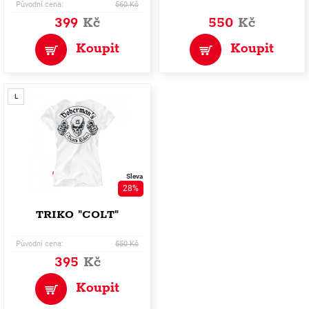
Původní cena:
560 Kč
399
Kč
550
Kč
Koupit
Koupit
L
Sleva
28%
TRIKO "COLT"
Původní cena:
550 Kč
395
Kč
Koupit