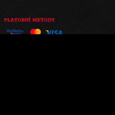
PLATOBNÍ METODY
ZÍSKEJTE AKCE A NOVINKY Z PRVNÍ
RUKY
Není se čeho bát,maily posíláme max. 1-3 krát do měsíce...
NÁŠ PROFIL