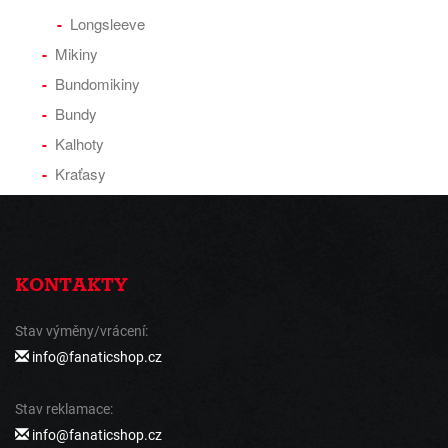
Longsleeve
Mikiny
Bundomikiny
Bundy
Kalhoty
Kraťasy
KONTAKTY
Stav výměny/vrácení:
info@fanaticshop.cz
Stav reklamace:
info@fanaticshop.cz