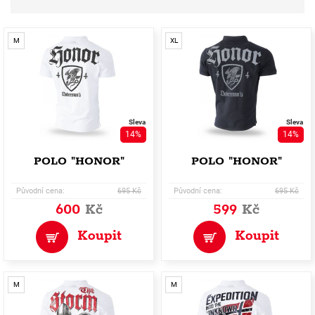
M
XL
Sleva
Sleva
14%
14%
POLO "HONOR"
POLO "HONOR"
Původní cena:
695 Kč
Původní cena:
695 Kč
600
Kč
599
Kč
Koupit
Koupit
M
M