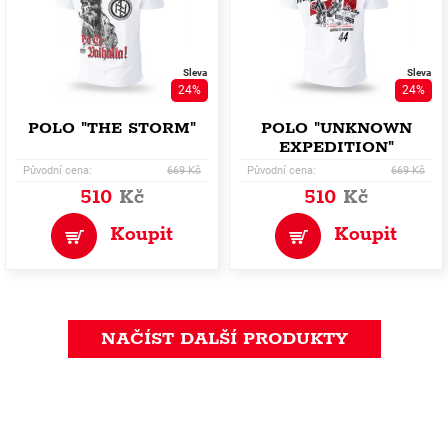
Sleva
Sleva
24%
24%
POLO "THE STORM"
POLO "UNKNOWN
EXPEDITION"
Původní cena:
669 Kč
Původní cena:
669 Kč
510
Kč
510
Kč
Koupit
Koupit
NAČÍST DALŠÍ PRODUKTY