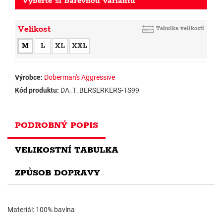
Vyberte si barevnou variantu
Velikost
Tabulka velikostí
M
L
XL
XXL
Výrobce:
Doberman's Aggressive
Kód produktu:
DA_T_BERSERKERS-TS99
PODROBNÝ POPIS
VELIKOSTNÍ TABULKA
ZPŮSOB DOPRAVY
Materiál: 100% bavlna