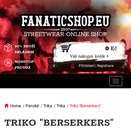
90% ZBOŽÍ
0
Kč
SKLADEM
Váš nákupní košík »
NONSTOP
Přihlášení
|
Registrace
PROVOZ
Toggle
naviga
Home
/
Pánské
/
Trika
/
Trika
/
Triko "Berserkers"
TRIKO "BERSERKERS"