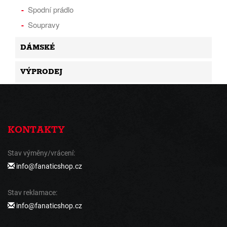
Spodní prádlo
Soupravy
DÁMSKÉ
VÝPRODEJ
KONTAKTY
Stav výměny/vrácení:
info@fanaticshop.cz
Stav reklamace:
info@fanaticshop.cz