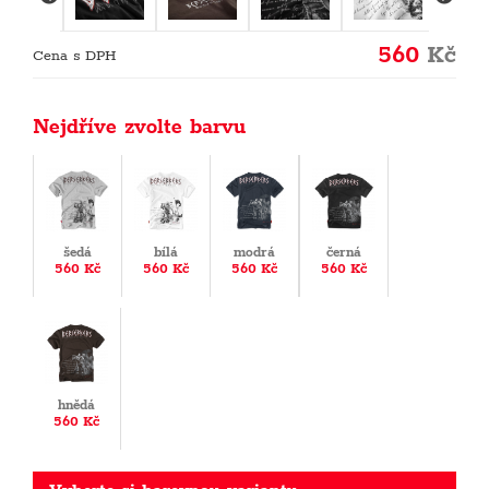
560
Kč
Cena s DPH
Nejdříve zvolte barvu
šedá
bílá
modrá
černá
560 Kč
560 Kč
560 Kč
560 Kč
hnědá
560 Kč