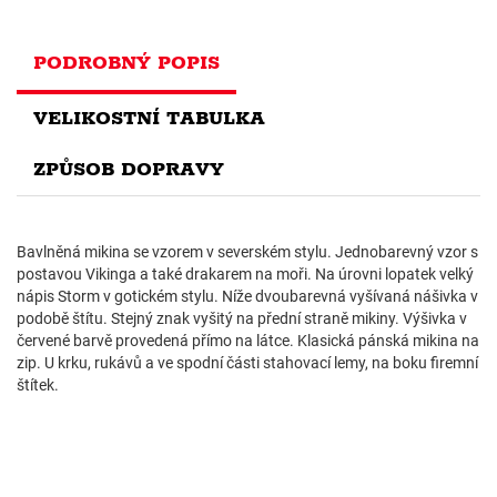
PODROBNÝ POPIS
VELIKOSTNÍ TABULKA
ZPŮSOB DOPRAVY
Bavlněná mikina se vzorem v severském stylu. Jednobarevný vzor s
postavou Vikinga a také drakarem na moři. Na úrovni lopatek velký
nápis Storm v gotickém stylu. Níže dvoubarevná vyšívaná nášivka v
podobě štítu. Stejný znak vyšitý na přední straně mikiny. Výšivka v
červené barvě provedená přímo na látce. Klasická pánská mikina na
zip. U krku, rukávů a ve spodní části stahovací lemy, na boku firemní
štítek.