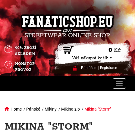
90% ZBOŽÍ
0
Kč
SKLADEM
Váš nákupní košík »
NONSTOP
Přihlášení
|
Registrace
PROVOZ
Toggle
naviga
Home
/
Pánské
/
Mikiny
/
Mikina,zip
/
Mikina "Storm"
MIKINA "STORM"