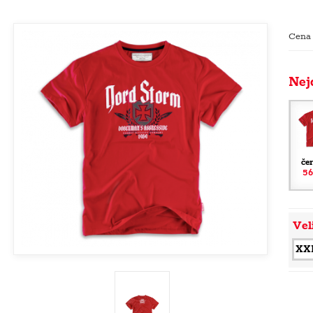
Cena
Nej
če
56
Vel
XX