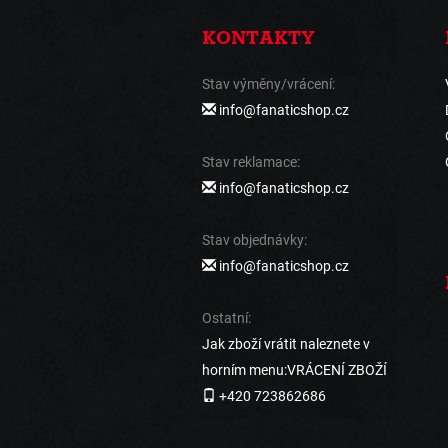
KONTAKTY
Stav výměny/vrácení:
info@fanaticshop.cz
Stav reklamace:
info@fanaticshop.cz
Stav objednávky:
info@fanaticshop.cz
Ostatní:
Jak zboží vrátit naleznete v
horním menu:VRÁCENÍ ZBOŽÍ
+420 723862686