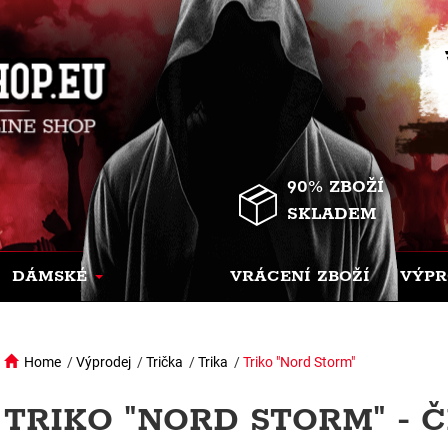
90% ZBOŽÍ
SKLADEM
DÁMSKÉ
VRÁCENÍ ZBOŽÍ
VÝPR
Home
/
Výprodej
/
Trička
/
Trika
/
Triko "Nord Storm"
TRIKO "NORD STORM" - 