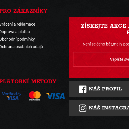
PRO ZÁKAZNÍKY
Vrácení a reklamace
ZÍSKEJTE AKCE
Doprava a platba
Obchodní podmínky
Není se čeho bát,maily pos
Ochrana osobních údajů
PLATOBNÍ METODY
NÁŠ PROFIL
NÁŠ INSTAGR