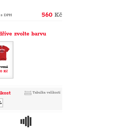
560
Kč
 s DPH
dříve zvolte barvu
rvená
0 Kč
ikost
Tabulka velikostí
L