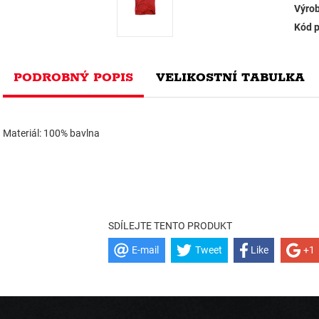
Výrob
Kód p
PODROBNÝ POPIS
VELIKOSTNÍ TABULKA
Materiál: 100% bavlna
SDÍLEJTE TENTO PRODUKT
E-mail
Tweet
Like
+1