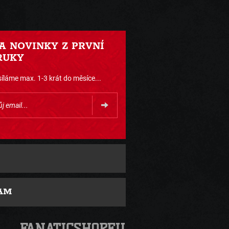
 A NOVINKY Z PRVNÍ
RUKY
íláme max. 1-3 krát do měsíce...
AM