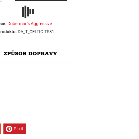
ce:
Doberman's Aggressive
roduktu:
DA_T_CELTIC-TS81
ZPŮSOB DOPRAVY
Pin it