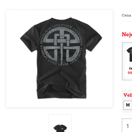
Cena
Nej
č
56
Vel
M