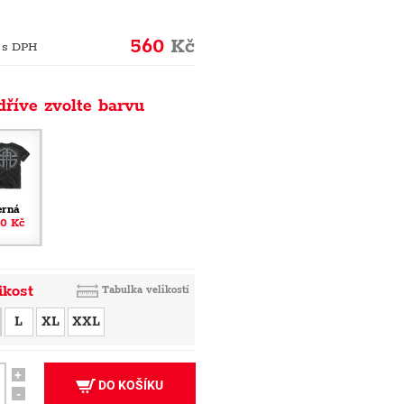
560
Kč
 s DPH
dříve zvolte barvu
erná
0 Kč
ikost
Tabulka velikostí
L
XL
XXL
+
DO KOŠÍKU
-