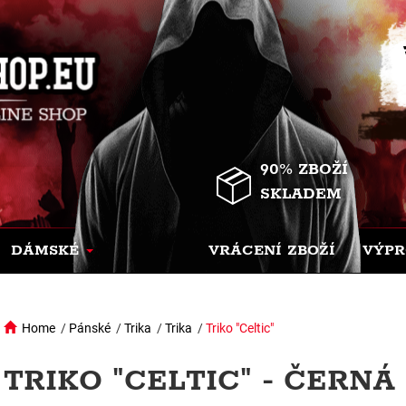
90% ZBOŽÍ
SKLADEM
DÁMSKÉ
VRÁCENÍ ZBOŽÍ
VÝPR
Home
/
Pánské
/
Trika
/
Trika
/
Triko "Celtic"
TRIKO "CELTIC" - ČERNÁ