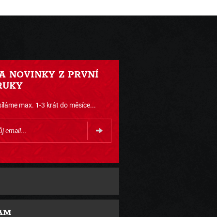
 A NOVINKY Z PRVNÍ
RUKY
íláme max. 1-3 krát do měsíce...
AM