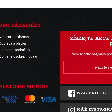
PRO ZÁKAZNÍKY
Vrácení a reklamace
ZÍSKEJTE AKCE
Doprava a platba
Obchodní podmínky
Není se čeho bát,maily pos
Ochrana osobních údajů
PLATOBNÍ METODY
NÁŠ PROFIL
NÁŠ INSTAGR