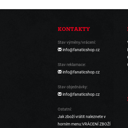
KONTAKTY
Stav výměny/vrácení:
info@fanaticshop.cz
Stav reklamace:
info@fanaticshop.cz
Stav objednávky:
info@fanaticshop.cz
Ostatní:
Jak zboží vrátit naleznete v
horním menu:VRÁCENÍ ZBOŽÍ