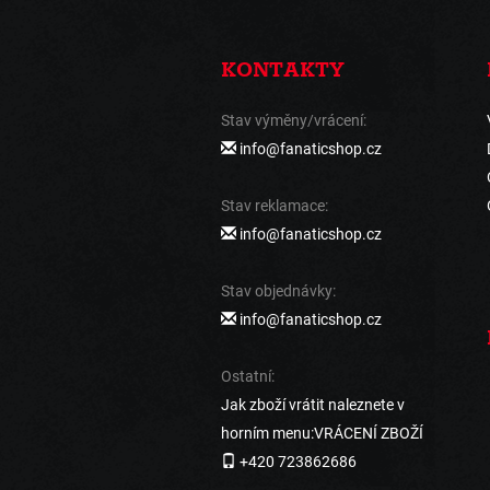
KONTAKTY
Stav výměny/vrácení:
info@fanaticshop.cz
Stav reklamace:
info@fanaticshop.cz
Stav objednávky:
info@fanaticshop.cz
Ostatní:
Jak zboží vrátit naleznete v
horním menu:VRÁCENÍ ZBOŽÍ
+420 723862686