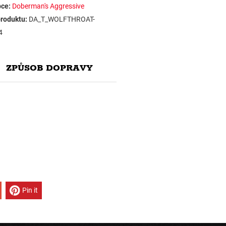
ce:
Doberman's Aggressive
roduktu:
DA_T_WOLFTHROAT-
4
ZPŮSOB DOPRAVY
Pin it