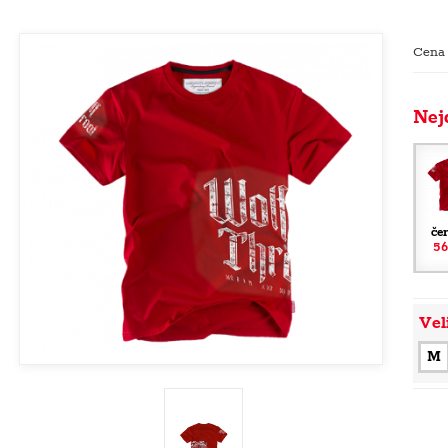
Cena
Nej
če
56
Vel
M