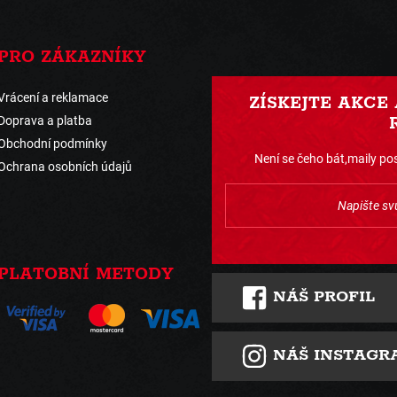
PRO ZÁKAZNÍKY
Vrácení a reklamace
ZÍSKEJTE AKCE
Doprava a platba
Obchodní podmínky
Není se čeho bát,maily pos
Ochrana osobních údajů
PLATOBNÍ METODY
NÁŠ PROFIL
NÁŠ INSTAGR