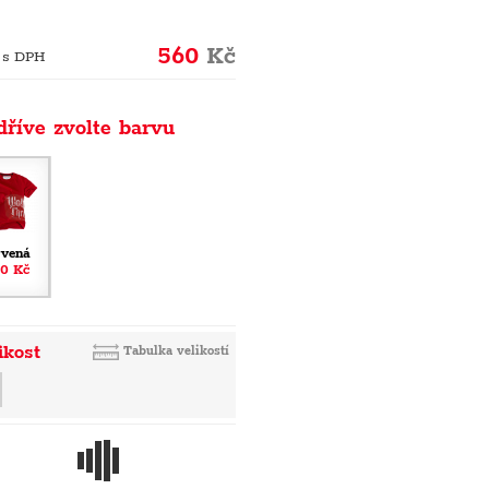
560
Kč
 s DPH
dříve zvolte barvu
rvená
0 Kč
ikost
Tabulka velikostí