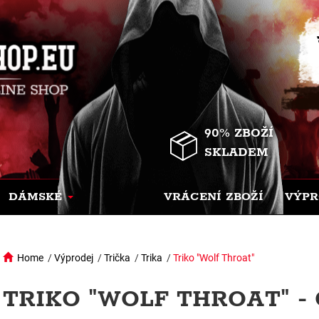
90% ZBOŽÍ
SKLADEM
DÁMSKÉ
VRÁCENÍ ZBOŽÍ
VÝPR
Home
/
Výprodej
/
Trička
/
Trika
/
Triko "Wolf Throat"
TRIKO "WOLF THROAT" -