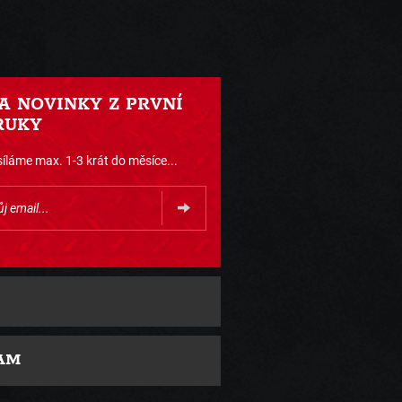
 A NOVINKY Z PRVNÍ
RUKY
íláme max. 1-3 krát do měsíce...
AM