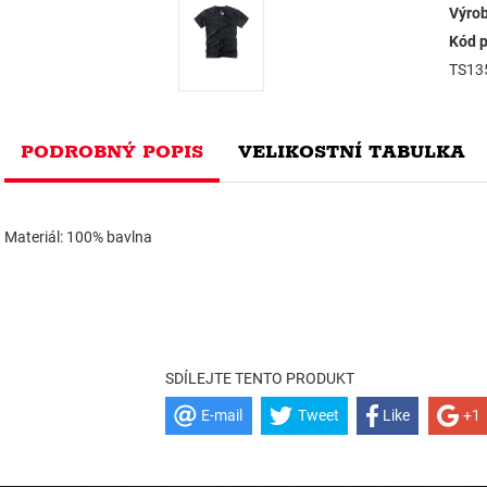
Výrob
Kód p
TS13
PODROBNÝ POPIS
VELIKOSTNÍ TABULKA
Materiál: 100% bavlna
SDÍLEJTE TENTO PRODUKT
E-mail
Tweet
Like
+1