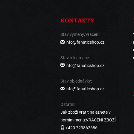
KONTAKTY
Stav výměny/vrácení:
info@fanaticshop.cz
Stav reklamace:
info@fanaticshop.cz
Stav objednávky:
info@fanaticshop.cz
Ostatní:
Jak zboží vrátit naleznete v
horním menu:VRÁCENÍ ZBOŽÍ
+420 723862686