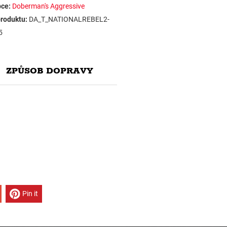
ce:
Doberman's Aggressive
roduktu:
DA_T_NATIONALREBEL2-
5
ZPŮSOB DOPRAVY
Pin it