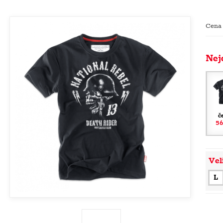
Cena
Nej
č
56
Vel
L