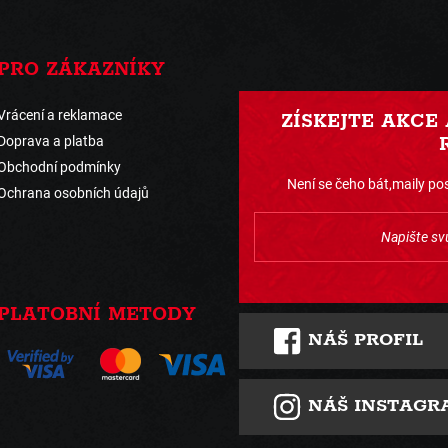
PRO ZÁKAZNÍKY
Vrácení a reklamace
ZÍSKEJTE AKCE
Doprava a platba
Obchodní podmínky
Není se čeho bát,maily pos
Ochrana osobních údajů
PLATOBNÍ METODY
NÁŠ PROFIL
NÁŠ INSTAGR