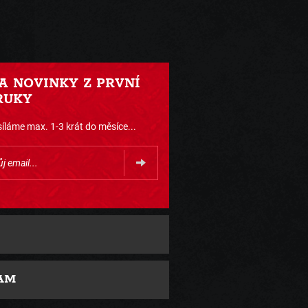
 A NOVINKY Z PRVNÍ
RUKY
íláme max. 1-3 krát do měsíce...
AM