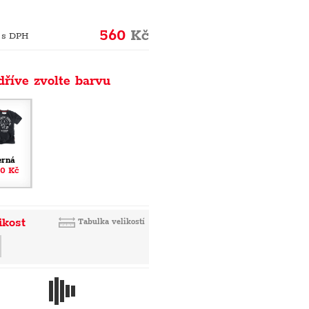
560
Kč
 s DPH
dříve zvolte barvu
erná
0 Kč
ikost
Tabulka velikostí