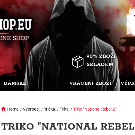
90% ZBOŽÍ
SKLADEM
DÁMSKÉ
VRÁCENÍ ZBOŽÍ
VÝPR
Home
/
Výprodej
/
Trička
/
Trika
/
Triko "National Rebel 2"
TRIKO "NATIONAL REBEL 