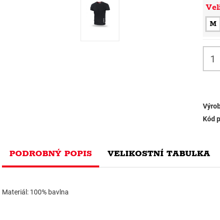
Vel
M
Výrob
Kód p
PODROBNÝ POPIS
VELIKOSTNÍ TABULKA
Materiál: 100% bavlna