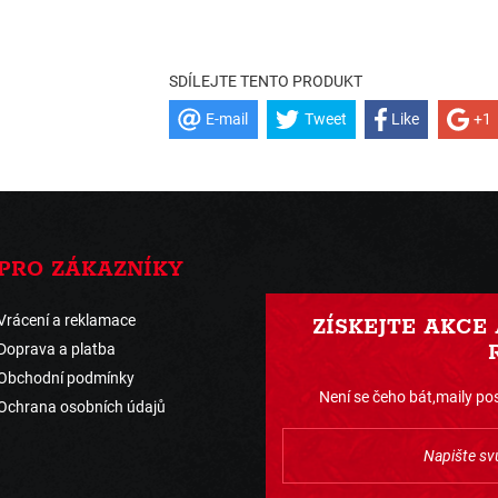
SDÍLEJTE TENTO PRODUKT
E-mail
Tweet
Like
+1
PRO ZÁKAZNÍKY
Vrácení a reklamace
ZÍSKEJTE AKCE
Doprava a platba
Obchodní podmínky
Není se čeho bát,maily pos
Ochrana osobních údajů