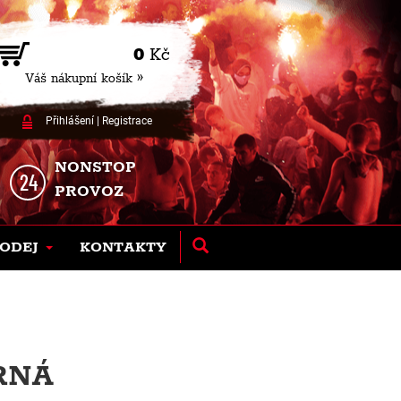
0
Kč
Váš nákupní košík »
Přihlášení
|
Registrace
NONSTOP
PROVOZ
ODEJ
KONTAKTY
RNÁ