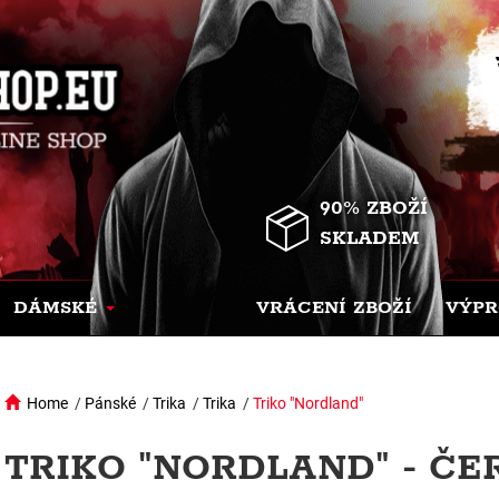
90% ZBOŽÍ
SKLADEM
DÁMSKÉ
VRÁCENÍ ZBOŽÍ
VÝPR
Home
/
Pánské
/
Trika
/
Trika
/
Triko "Nordland"
TRIKO "NORDLAND" - ČE