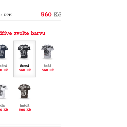
560
Kč
 s DPH
dříve zvolte barvu
odrá
černá
šedá
0 Kč
560 Kč
560 Kč
bílá
hnědá
0 Kč
560 Kč