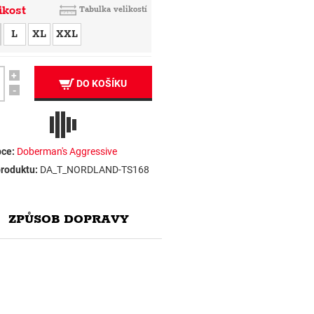
ikost
Tabulka velikostí
L
XL
XXL
+
DO KOŠÍKU
-
ce:
Doberman's Aggressive
roduktu:
DA_T_NORDLAND-TS168
ZPŮSOB DOPRAVY