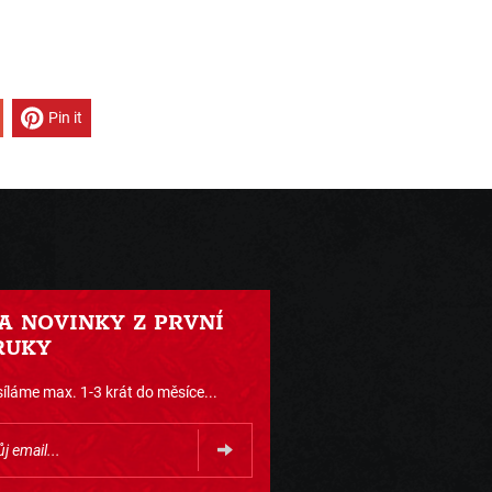
Pin it
 A NOVINKY Z PRVNÍ
RUKY
íláme max. 1-3 krát do měsíce...