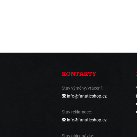
KONTAKTY
Stav výměny/vrácení:
info@fanaticshop.cz
Stav reklamace:
info@fanaticshop.cz
Stav objednávky: