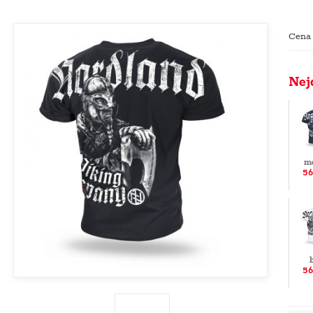
Cena
Nej
m
56
56