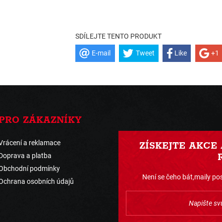
SDÍLEJTE TENTO PRODUKT
E-mail
Tweet
Like
+1
PRO ZÁKAZNÍKY
Vrácení a reklamace
ZÍSKEJTE AKCE
Doprava a platba
Obchodní podmínky
Není se čeho bát,maily pos
Ochrana osobních údajů