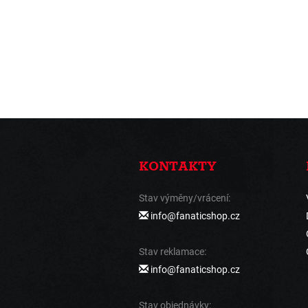
KONTAKTY
Stav výměny/vrácení:
info@fanaticshop.cz
Stav reklamace:
info@fanaticshop.cz
Stav objednávky: