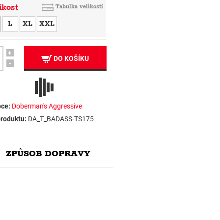
ikost
Tabulka velikostí
L
XL
XXL
+
DO KOŠÍKU
-
ce:
Doberman's Aggressive
roduktu:
DA_T_BADASS-TS175
ZPŮSOB DOPRAVY