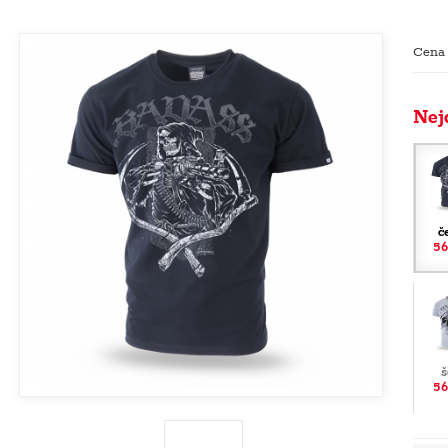
Cena
Nej
č
56
š
56