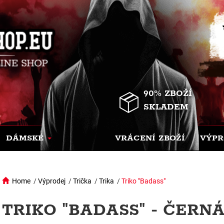
90% ZBOŽÍ
SKLADEM
DÁMSKÉ
VRÁCENÍ ZBOŽÍ
VÝPR
Home
/
Výprodej
/
Trička
/
Trika
/
Triko "Badass"
TRIKO "BADASS" - ČERN