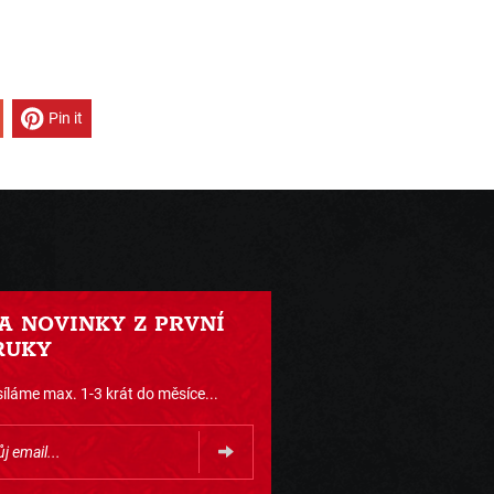
Pin it
 A NOVINKY Z PRVNÍ
RUKY
íláme max. 1-3 krát do měsíce...