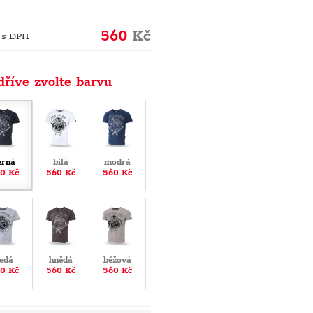
560
Kč
 s DPH
dříve zvolte barvu
erná
bílá
modrá
0 Kč
560 Kč
560 Kč
edá
hnědá
béžová
0 Kč
560 Kč
560 Kč