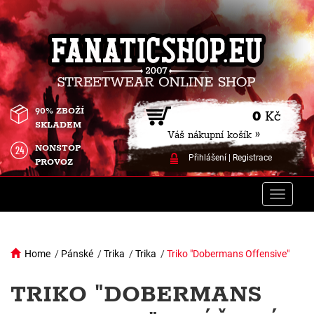
90% ZBOŽÍ
0
Kč
SKLADEM
Váš nákupní košík »
NONSTOP
Přihlášení
|
Registrace
PROVOZ
Toggle
naviga
Home
/
Pánské
/
Trika
/
Trika
/
Triko "Dobermans Offensive"
TRIKO "DOBERMANS