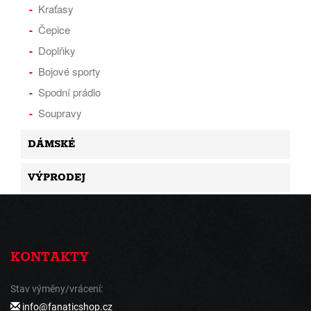
Kraťasy
Čepice
Doplňky
Bojové sporty
Spodní prádlo
Soupravy
DÁMSKÉ
VÝPRODEJ
KONTAKTY
Stav výměny/vrácení:
info@fanaticshop.cz