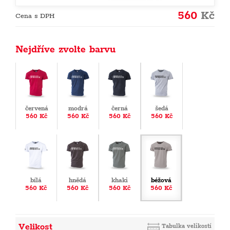
560
Kč
Cena s DPH
Nejdříve zvolte barvu
červená
modrá
černá
šedá
560 Kč
560 Kč
560 Kč
560 Kč
bílá
hnědá
khaki
béžová
560 Kč
560 Kč
560 Kč
560 Kč
Velikost
Tabulka velikostí