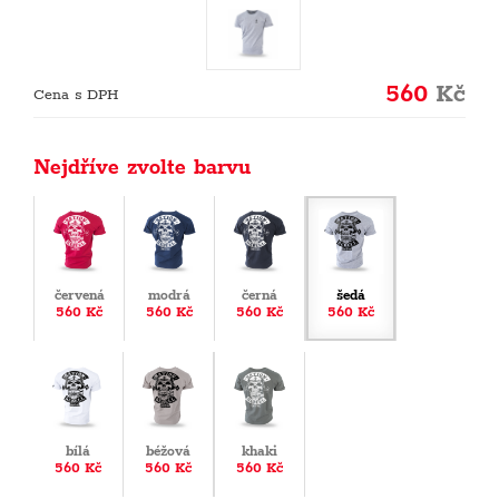
560
Kč
Cena s DPH
Nejdříve zvolte barvu
červená
modrá
černá
šedá
560 Kč
560 Kč
560 Kč
560 Kč
bílá
béžová
khaki
560 Kč
560 Kč
560 Kč