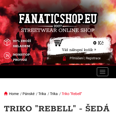
90% ZBOŽÍ
0
Kč
SKLADEM
Váš nákupní košík »
NONSTOP
Přihlášení
|
Registrace
PROVOZ
Toggle
naviga
Home
/
Pánské
/
Trika
/
Trika
/
Triko "Rebell"
TRIKO "REBELL" - ŠEDÁ