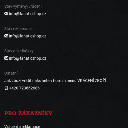
Stav výměny/vrácení:
info@fanaticshop.cz
Stav reklamace:
info@fanaticshop.cz
Stav objednávky:
info@fanaticshop.cz
Ostatní:
Jak zboží vrátit naleznete v horním menu:VRÁCENÍ ZBOŽÍ
+420 723862686
PRO ZÁKAZNÍKY
Vrácení a reklamace