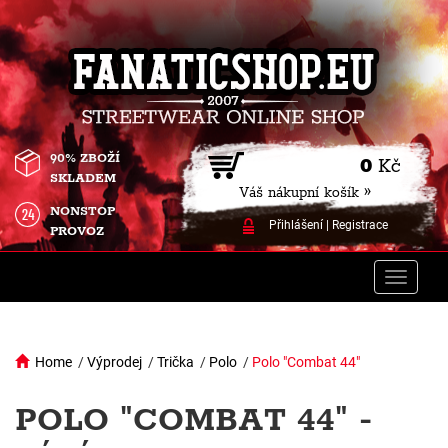
90% ZBOŽÍ
0
Kč
SKLADEM
Váš nákupní košík »
NONSTOP
Přihlášení
|
Registrace
PROVOZ
Toggle
naviga
Home
/
Výprodej
/
Trička
/
Polo
/
Polo "Combat 44"
POLO "COMBAT 44" -