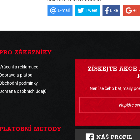
E-mail
Tweet
Like
+1
PRO ZÁKAZNÍKY
Vrácení a reklamace
ZÍSKEJTE AKCE
Doprava a platba
Obchodní podmínky
Není se čeho bát,maily pos
Ochrana osobních údajů
PLATOBNÍ METODY
NÁŠ PROFIL