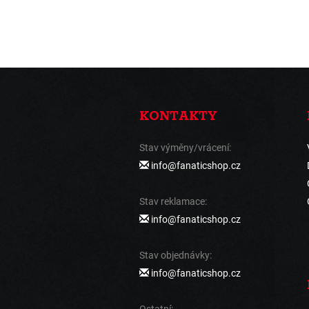
KONTAKTY
Stav výměny/vrácení:
info@fanaticshop.cz
Stav reklamace:
info@fanaticshop.cz
Stav objednávky:
info@fanaticshop.cz
Ostatní: