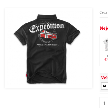
Cena
Nej
67
Vel
M