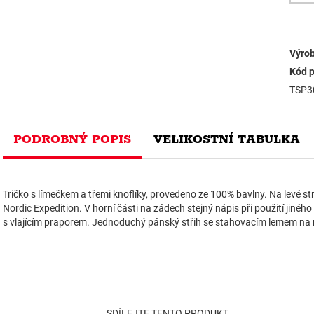
Výrob
Kód p
TSP3
PODROBNÝ POPIS
VELIKOSTNÍ TABULKA
Tričko s límečkem a třemi knoflíky, provedeno ze 100% bavlny. Na levé 
Nordic Expedition. V horní části na zádech stejný nápis při použití jinéh
s vlajícím praporem. Jednoduchý pánský střih se stahovacím lemem na
SDÍLEJTE TENTO PRODUKT