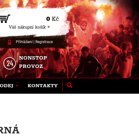
0
Kč
Váš nákupní košík »
Přihlášení
|
Registrace
NONSTOP
PROVOZ
ODEJ
KONTAKTY
ERNÁ