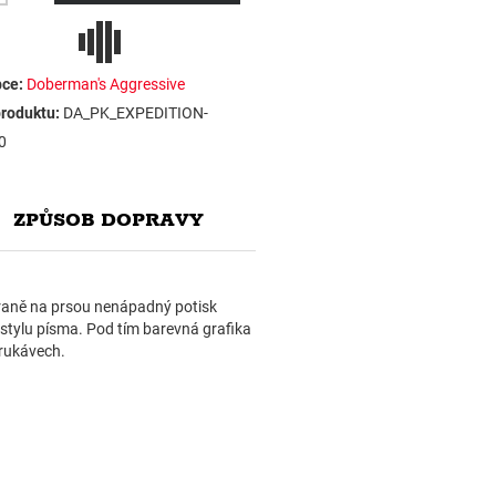
ce:
Doberman's Aggressive
roduktu:
DA_PK_EXPEDITION-
0
ZPŮSOB DOPRAVY
straně na prsou nenápadný potisk
o stylu písma. Pod tím barevná grafika
 rukávech.