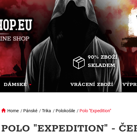
90% ZBOŽÍ
SKLADEM
DÁMSKÉ
VRÁCENÍ ZBOŽÍ
VÝPR
Home
/
Pánské
/
Trika
/
Polokošile
/
Polo "Expedition"
POLO "EXPEDITION" - Č