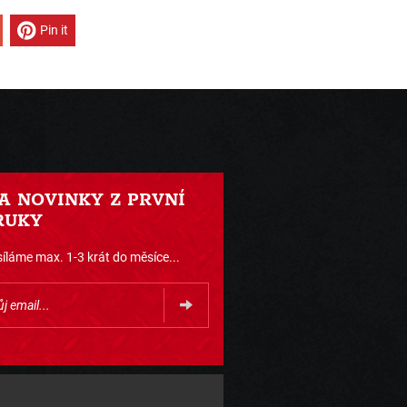
Pin it
 A NOVINKY Z PRVNÍ
RUKY
íláme max. 1-3 krát do měsíce...