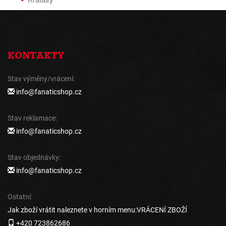
KONTAKTY
Stav výměny/vrácení:
info@fanaticshop.cz
Stav reklamace:
info@fanaticshop.cz
Stav objednávky:
info@fanaticshop.cz
Ostatní:
Jak zboží vrátit naleznete v horním menu:VRÁCENÍ ZBOŽÍ
+420 723862686