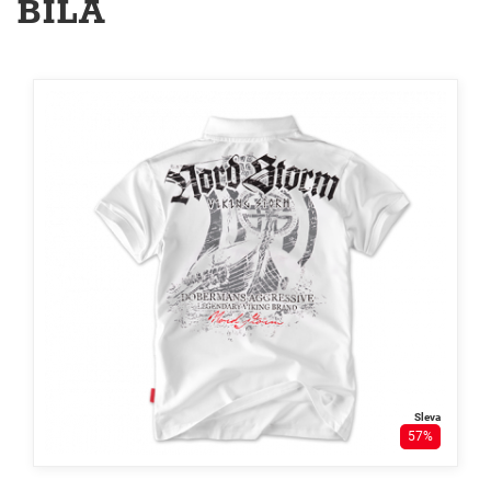
BÍLÁ
Sleva
57%