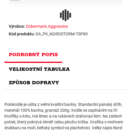
Výrobce:
Doberman's Aggressive
Kód produktu:
DA_PK_NORDSTORM-TSP80
PODROBNÝ POPIS
VELIKOSTNÍ TABULKA
ZPŮSOB DOPRAVY
Polokošile je ušita z velmi kvalitní bavlny. Standardní pánský střih,
materiál 100% bavlna, gramáž 200g. Košile se zapínáním na tři
knoflíky u krku, má límec a na rukávech stahovací lem. Na zádech
potisk, který pokrývá téměř celou plochu trička. Grafika s motivem
drakkaru na moři, keltský symbol na plachetnici. Velký nápis Nord