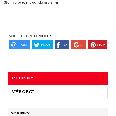
Storm provedený gotickým písmem.
SDÍLEJTE TENTO PRODUKT
E-mail
Tweet
Like
+1
Pin it
RUBRIKY
VÝROBCI
NOVINKY