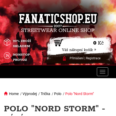
90% ZBOŽÍ
0
Kč
SKLADEM
Váš nákupní košík »
NONSTOP
Přihlášení
|
Registrace
PROVOZ
Toggle
naviga
Home
/
Výprodej
/
Trička
/
Polo
/
Polo "Nord Storm"
POLO "NORD STORM" -