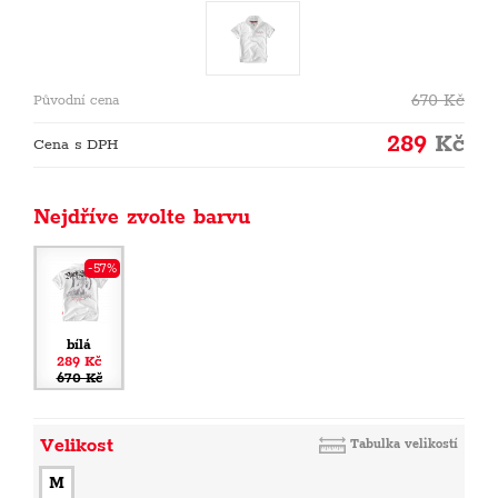
670
Kč
Původní cena
289
Kč
Cena s DPH
Nejdříve zvolte barvu
-57%
bílá
289 Kč
670 Kč
Velikost
Tabulka velikostí
M