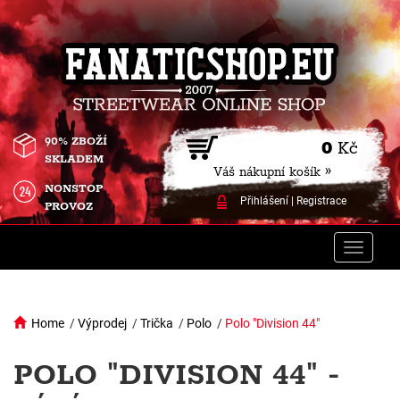
90% ZBOŽÍ
0
Kč
SKLADEM
Váš nákupní košík »
NONSTOP
Přihlášení
|
Registrace
PROVOZ
Toggle
naviga
Home
/
Výprodej
/
Trička
/
Polo
/
Polo "Division 44"
POLO "DIVISION 44" -