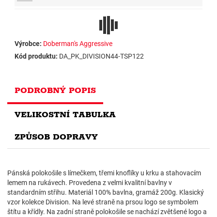
Výrobce:
Doberman's Aggressive
Kód produktu:
DA_PK_DIVISION44-TSP122
PODROBNÝ POPIS
VELIKOSTNÍ TABULKA
ZPŮSOB DOPRAVY
Pánská polokošile s límečkem, třemi knoflíky u krku a stahovacím
lemem na rukávech. Provedena z velmi kvalitní bavlny v
standardním střihu. Materiál 100% bavlna, gramáž 200g. Klasický
vzor kolekce Division. Na levé straně na prsou logo se symbolem
štítu a křídly. Na zadní straně polokošile se nachází zvětšené logo a