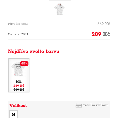
669
Kč
Původní cena
289
Kč
Cena s DPH
Nejdříve zvolte barvu
-57%
bílá
289 Kč
669 Kč
Velikost
Tabulka velikostí
M