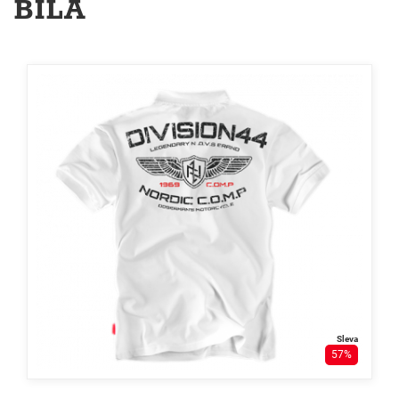
BÍLÁ
Sleva
57%