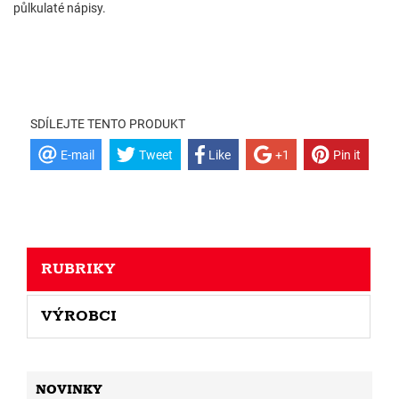
půlkulaté nápisy.
SDÍLEJTE TENTO PRODUKT
E-mail
Tweet
Like
+1
Pin it
RUBRIKY
VÝROBCI
NOVINKY