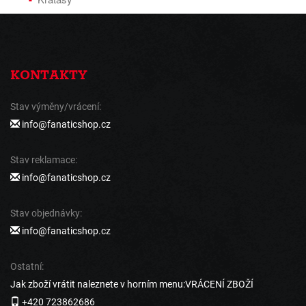
KONTAKTY
Stav výměny/vrácení:
info@fanaticshop.cz
Stav reklamace:
info@fanaticshop.cz
Stav objednávky:
info@fanaticshop.cz
Ostatní:
Jak zboží vrátit naleznete v horním menu:VRÁCENÍ ZBOŽÍ
+420 723862686