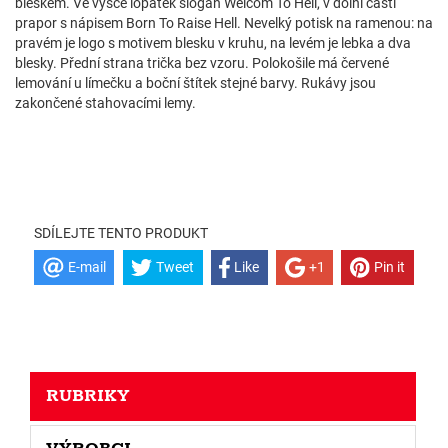
bleskem. Ve výšce lopatek slogan Welcom To Hell, v dolní části
prapor s nápisem Born To Raise Hell. Nevelký potisk na ramenou: na
pravém je logo s motivem blesku v kruhu, na levém je lebka a dva
blesky. Přední strana trička bez vzoru. Polokošile má červené
lemování u límečku a boční štítek stejné barvy. Rukávy jsou
zakončené stahovacími lemy.
SDÍLEJTE TENTO PRODUKT
E-mail
Tweet
Like
+1
Pin it
RUBRIKY