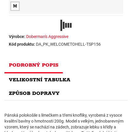
M
Výrobce:
Doberman's Aggressive
Kód produktu:
DA_PK_WELCOMETOHELL-TSP156
PODROBNÝ POPIS
VELIKOSTNÍ TABULKA
ZPŮSOB DOPRAVY
Pánská polokošile s límečkem a třemi knoflíky, vyrobená z vysoce
kvalitní bavlny o hmotnosti 200g. Model s velkým, jednobarevným
vzorem, který se nachází na zádech, zobrazuje lebku s křídly a