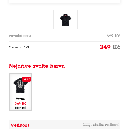
669
Kč
Původní cena
349
Kč
Cena s DPH
Nejdříve zvolte barvu
-48%
černá
349 Kč
669 Kč
Velikost
Tabulka velikostí