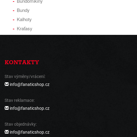
Bundomikiny
Bundy
Kalhoty
Kraťasy
KONTAKTY
Stav výměny/vrácení:
info@fanaticshop.cz
Stav reklamace:
info@fanaticshop.cz
Stav objednávky:
info@fanaticshop.cz