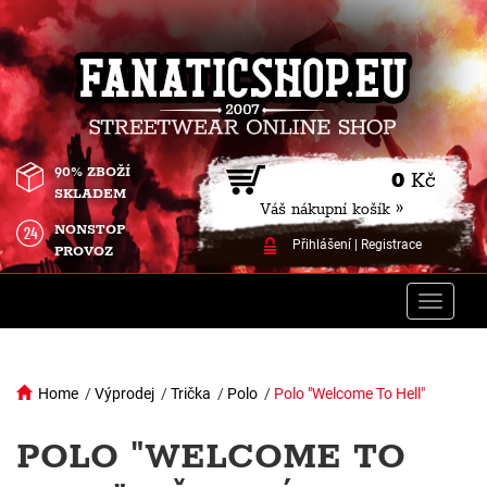
90% ZBOŽÍ
0
Kč
SKLADEM
Váš nákupní košík »
NONSTOP
Přihlášení
|
Registrace
PROVOZ
Toggle
naviga
Home
/
Výprodej
/
Trička
/
Polo
/
Polo "Welcome To Hell"
POLO "WELCOME TO