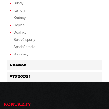
Bundy
Kalhoty
Kraťasy
Čepice
Doplňky
Bojové sporty
Spodní prádlo
Soupravy
DÁMSKÉ
VÝPRODEJ
KONTAKTY