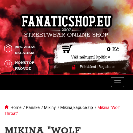
90% ZBOŽÍ
0
Kč
SKLADEM
Váš nákupní košík »
NONSTOP
Přihlášení
|
Registrace
PROVOZ
Toggle
naviga
Home
/
Pánské
/
Mikiny
/
Mikina,kapuce,zip
/
Mikina "Wolf
Throat"
MIKINA "WOLF