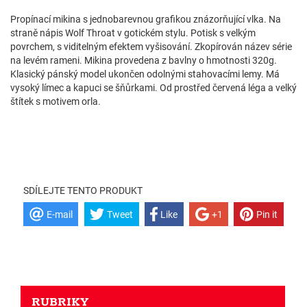
Propínací mikina s jednobarevnou grafikou znázorňující vlka. Na
straně nápis Wolf Throat v gotickém stylu. Potisk s velkým
povrchem, s viditelným efektem vyšisování. Zkopírován název série
na levém rameni. Mikina provedena z bavlny o hmotnosti 320g.
Klasický pánský model ukončen odolnými stahovacími lemy. Má
vysoký límec a kapuci se šňůrkami. Od prostřed červená léga a velký
štítek s motivem orla.
SDÍLEJTE TENTO PRODUKT
E-mail
Tweet
Like
+1
Pin it
RUBRIKY