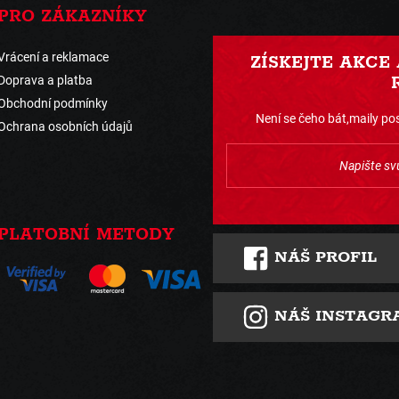
PRO ZÁKAZNÍKY
Vrácení a reklamace
ZÍSKEJTE AKCE
Doprava a platba
Obchodní podmínky
Není se čeho bát,maily pos
Ochrana osobních údajů
PLATOBNÍ METODY
NÁŠ PROFIL
NÁŠ INSTAGR