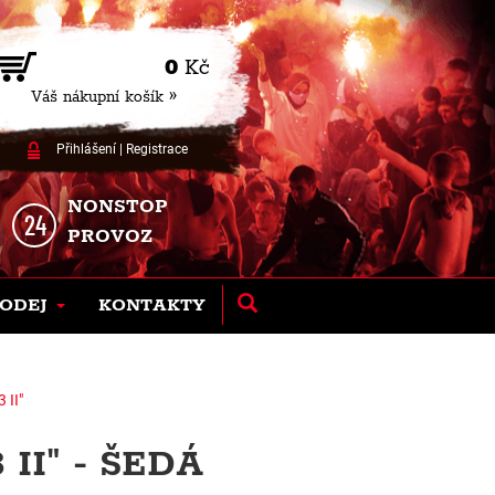
0
Kč
Váš nákupní košík »
Přihlášení
|
Registrace
NONSTOP
PROVOZ
ODEJ
KONTAKTY
 II"
II" - ŠEDÁ