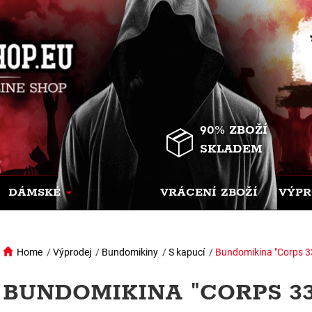
90% ZBOŽÍ
SKLADEM
DÁMSKÉ
VRÁCENÍ ZBOŽÍ
VÝPR
Home
/
Výprodej
/
Bundomikiny
/
S kapucí
/
Bundomikina "Corps 33
BUNDOMIKINA "CORPS 33 