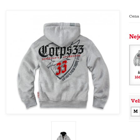
Cena
Nej
š
16
Vel
M