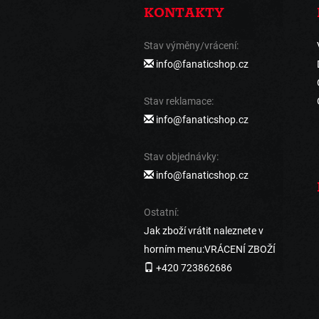
KONTAKTY
Stav výměny/vrácení:
info@fanaticshop.cz
Stav reklamace:
info@fanaticshop.cz
Stav objednávky:
info@fanaticshop.cz
Ostatní:
Jak zboží vrátit naleznete v
horním menu:VRÁCENÍ ZBOŽÍ
+420 723862686