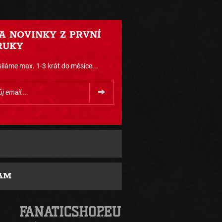
 A NOVINKY Z PRVNÍ
RUKY
íláme max. 1-3 krát do měsíce...
AM