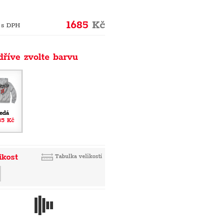
1685
Kč
 s DPH
dříve zvolte barvu
edá
85 Kč
ikost
Tabulka velikostí