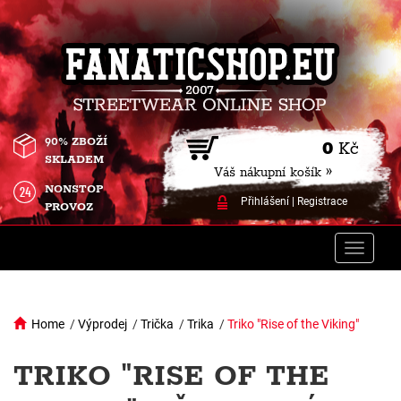
90% ZBOŽÍ
0
Kč
SKLADEM
Váš nákupní košík »
NONSTOP
Přihlášení
|
Registrace
PROVOZ
Toggle
naviga
Home
/
Výprodej
/
Trička
/
Trika
/
Triko "Rise of the Viking"
TRIKO "RISE OF THE