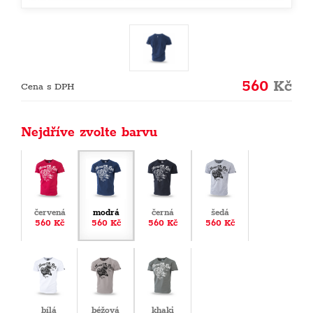
560
Kč
Cena s DPH
Nejdříve zvolte barvu
červená
modrá
černá
šedá
560 Kč
560 Kč
560 Kč
560 Kč
bílá
béžová
khaki