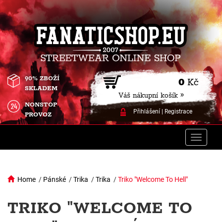
90% ZBOŽÍ
0
Kč
SKLADEM
Váš nákupní košík »
NONSTOP
Přihlášení
|
Registrace
PROVOZ
Toggle
naviga
Home
/
Pánské
/
Trika
/
Trika
/
Triko "Welcome To Hell"
TRIKO "WELCOME TO