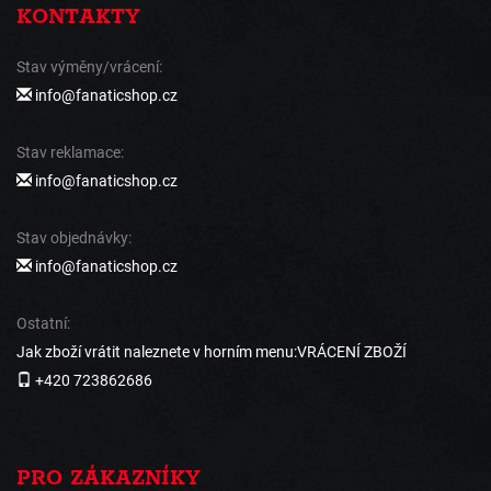
KONTAKTY
Stav výměny/vrácení:
info@fanaticshop.cz
Stav reklamace:
info@fanaticshop.cz
Stav objednávky:
info@fanaticshop.cz
Ostatní:
Jak zboží vrátit naleznete v horním menu:VRÁCENÍ ZBOŽÍ
+420 723862686
PRO ZÁKAZNÍKY