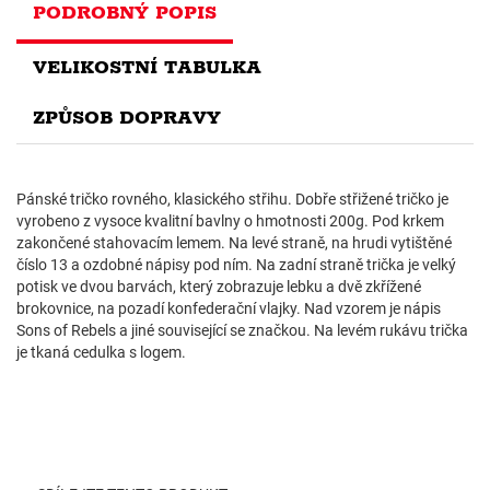
PODROBNÝ POPIS
VELIKOSTNÍ TABULKA
ZPŮSOB DOPRAVY
Pánské tričko rovného, klasického střihu. Dobře střižené tričko je
vyrobeno z vysoce kvalitní bavlny o hmotnosti 200g. Pod krkem
zakončené stahovacím lemem. Na levé straně, na hrudi vytištěné
číslo 13 a ozdobné nápisy pod ním. Na zadní straně trička je velký
potisk ve dvou barvách, který zobrazuje lebku a dvě zkřížené
brokovnice, na pozadí konfederační vlajky. Nad vzorem je nápis
Sons of Rebels a jiné související se značkou. Na levém rukávu trička
je tkaná cedulka s logem.