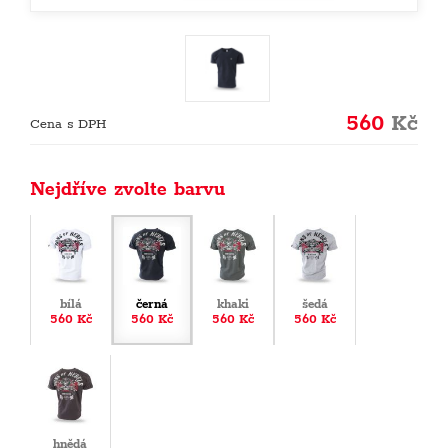
560
Kč
Cena s DPH
Nejdříve zvolte barvu
bílá
černá
khaki
šedá
560 Kč
560 Kč
560 Kč
560 Kč
hnědá