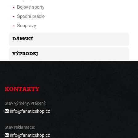
Bojové sporty
Spodní prádlo
Soupravy
DÁMSKÉ
VÝPRODEJ
KONTAKTY
Stav výměny/vrácení:
info@fanaticshop.cz
Stav reklamace:
info@fanaticshop.cz