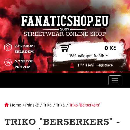
90% ZBOŽÍ
0
Kč
SKLADEM
Váš nákupní košík »
NONSTOP
Přihlášení
|
Registrace
PROVOZ
Toggle
naviga
Home
/
Pánské
/
Trika
/
Trika
/
Triko "Berserkers"
TRIKO "BERSERKERS" -