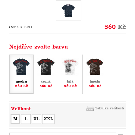
560
Kč
Cena s DPH
Nejdříve zvolte barvu
modrá
černá
bílá
hnědá
560 Kč
560 Kč
560 Kč
560 Kč
Velikost
Tabulka velikostí
M
L
XL
XXL