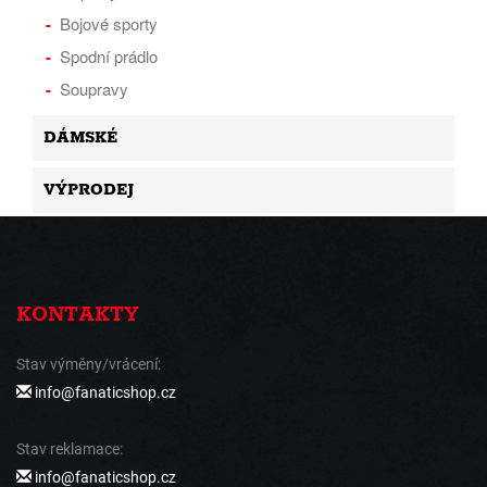
Bojové sporty
Spodní prádlo
Soupravy
DÁMSKÉ
VÝPRODEJ
KONTAKTY
Stav výměny/vrácení:
info@fanaticshop.cz
Stav reklamace:
info@fanaticshop.cz