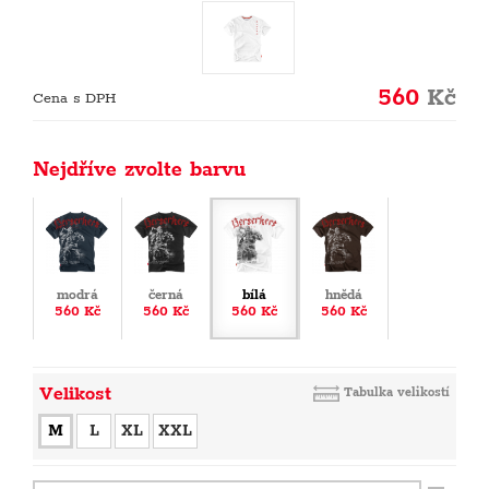
560
Kč
Cena s DPH
Nejdříve zvolte barvu
modrá
černá
bílá
hnědá
560 Kč
560 Kč
560 Kč
560 Kč
Velikost
Tabulka velikostí
M
L
XL
XXL