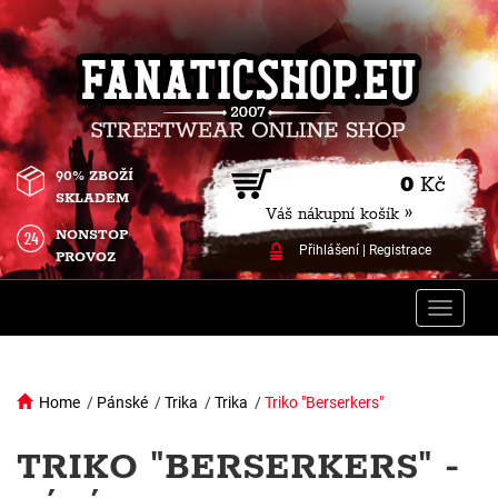
90% ZBOŽÍ
0
Kč
SKLADEM
Váš nákupní košík »
NONSTOP
Přihlášení
|
Registrace
PROVOZ
Toggle
naviga
Home
/
Pánské
/
Trika
/
Trika
/
Triko "Berserkers"
TRIKO "BERSERKERS" -