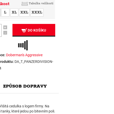
ikost
Tabulka velikostí
L
XL
XXL
XXXL
+
DO KOŠÍKU
-
ce:
Doberman's Aggressive
roduktu:
DA_T_PANZERDIVISION-
4
ZPŮSOB DOPRAVY
řišitá cedulka s logem firmy. Na
 tanky, které jedou po bitevním poli.