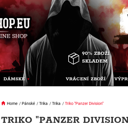
90% ZBOŽÍ
SKLADEM
DÁMSKÉ
VRÁCENÍ ZBOŽÍ
VÝPR
Home
/
Pánské
/
Trika
/
Trika
/
Triko "Panzer Division"
TRIKO "PANZER DIVISIO