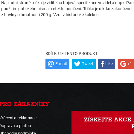
Na zadní straně trička je viditelná bojová specifikace vozidel a nápis Pan
použitím gotického písma a efektu poničení. Tričko je u krku zakončen
z bavlny o hmotnosti 200 g. Vzor z historické kolekce.
SDÍLEJTE TENTO PRODUKT
E-mail
Tweet
Like
+1
PRO ZÁKAZNÍKY
Vrácení a reklamace
ZÍSKEJTE AKCE
Doprava a platba
Obchodní podmínky