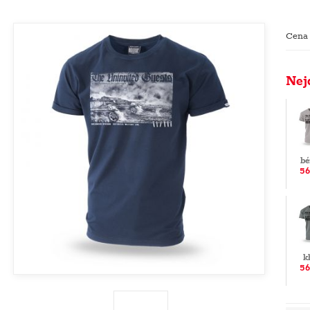
Cena
Nej
bé
56
k
56