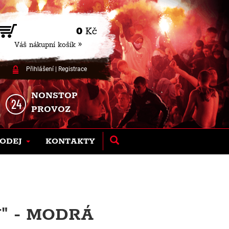
0
Kč
Váš nákupní košík »
Přihlášení
|
Registrace
NONSTOP
PROVOZ
ODEJ
KONTAKTY
N" - MODRÁ