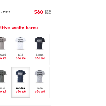
560
Kč
 s DPH
dříve zvolte barvu
žová
bílá
černá
0 Kč
560 Kč
560 Kč
haki
modrá
šedá
0 Kč
560 Kč
560 Kč