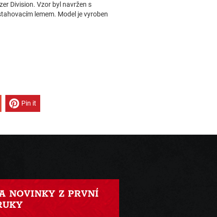
zer Division. Vzor byl navržen s
o stahovacím lemem. Model je vyroben
Pin it
 A NOVINKY Z PRVNÍ
RUKY