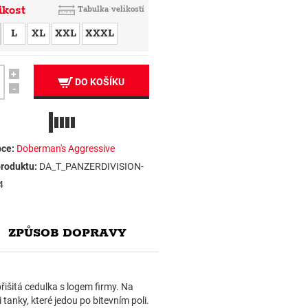
ikost
Tabulka velikostí
L
XL
XXL
XXXL
+
DO KOŠÍKU
-
ce:
Doberman's Aggressive
roduktu:
DA_T_PANZERDIVISION-
4
ZPŮSOB DOPRAVY
řišitá cedulka s logem firmy. Na
 tanky, které jedou po bitevním poli.