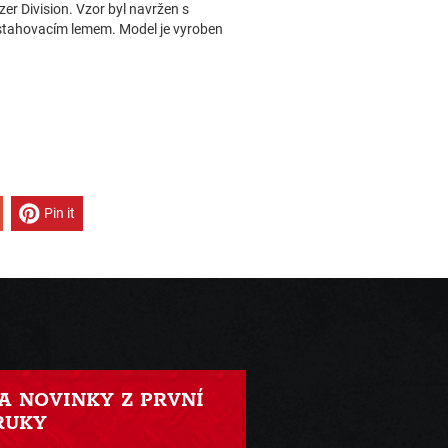
zer Division. Vzor byl navržen s
o stahovacím lemem. Model je vyroben
Pin it
 A NOVINKY Z PRVNÍ
RUKY