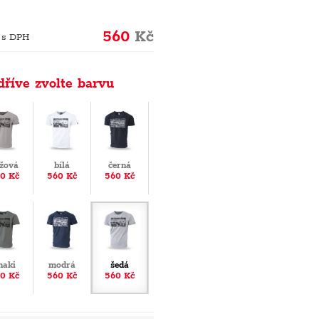
560
Kč
 s DPH
dříve zvolte barvu
žová
bílá
černá
0 Kč
560 Kč
560 Kč
haki
modrá
šedá
0 Kč
560 Kč
560 Kč