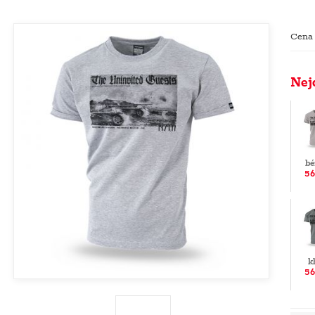
Cena
Nej
bé
56
k
56