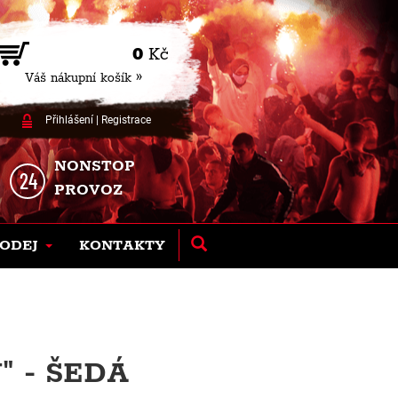
0
Kč
Váš nákupní košík »
Přihlášení
|
Registrace
NONSTOP
PROVOZ
ODEJ
KONTAKTY
" - ŠEDÁ