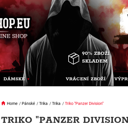
90% ZBOŽÍ
SKLADEM
DÁMSKÉ
VRÁCENÍ ZBOŽÍ
VÝPR
Home
/
Pánské
/
Trika
/
Trika
/
Triko "Panzer Division"
TRIKO "PANZER DIVISION