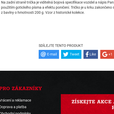
Na zadní straně trička je viditelná bojová specifikace vozidel a nápis Pan
použitím gotického písma a efektu poničení. Tričko je u krku zakončen
z bavlny o hmotnosti 200 g. Vzor z historické kolekce.
SDÍLEJTE TENTO PRODUKT
E-mail
Tweet
Like
+1
PRO ZÁKAZNÍKY
Vrácení a reklamace
ZÍSKEJTE AKCE
Doprava a platba
Obchodní podmínky